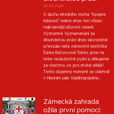
25.05.2026
V duchu letošního motta "Spojeni
lidskostí" máme dnes ten vůbec
nejkrásnější důvod k oslavě.
Významné Vyznamenání za
dlouholetou práci dnes slavnostně
převzala naše zdravotní sestřička
Šárka Batovcová! Šárko, jsme na
tebe neskutečně pyšní a děkujeme
za všechno, co pro druhé děláš!
Tento dojemný moment se odehrál
v Hlavním sále Valdštejnského...
Zámecká zahrada
ožila první pomocí: