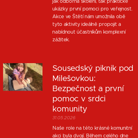
jak odborná školení, tak praktické
ukázky první pomoci pro veřejnost.
Akce ve Štětí nám umožnila obě
tyto aktivity ideálně propojit a
nabídnout účastníkům komplexní
zážitek.
Sousedský piknik pod
Milešovkou:
Bezpečnost a první
pomoc v srdci
komunity
31.05.2026
Naše role na této krásné komunitní
akci byla dvojí. Během celého dne