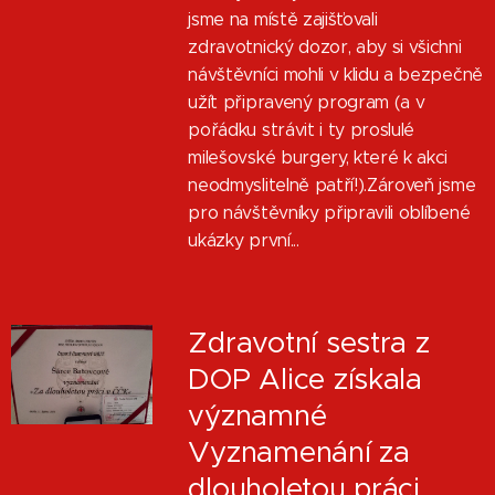
jsme na místě zajišťovali
zdravotnický dozor, aby si všichni
návštěvníci mohli v klidu a bezpečně
užít připravený program (a v
pořádku strávit i ty proslulé
milešovské burgery, které k akci
neodmyslitelně patří!).Zároveň jsme
pro návštěvníky připravili oblíbené
ukázky první...
Zdravotní sestra z
DOP Alice získala
významné
Vyznamenání za
dlouholetou práci