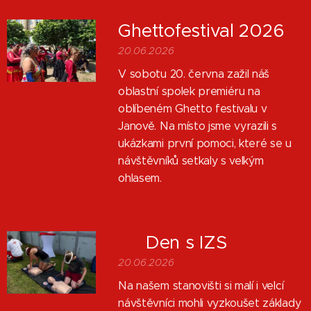
Ghettofestival 2026
20.06.2026
V sobotu 20. června zažil náš
oblastní spolek premiéru na
oblíbeném Ghetto festivalu v
Janově. Na místo jsme vyrazili s
ukázkami první pomoci, které se u
návštěvníků setkaly s velkým
ohlasem.
🚑 Den s IZS
20.06.2026
Na našem stanovišti si malí i velcí
návštěvníci mohli vyzkoušet základy