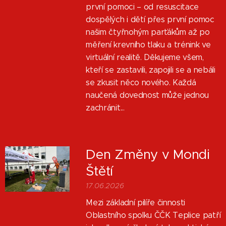
první pomoci – od resuscitace
dospělých i dětí přes první pomoc
našim čtyřnohým parťákům až po
měření krevního tlaku a trénink ve
virtuální realitě. Děkujeme všem,
kteří se zastavili, zapojili se a nebáli
se zkusit něco nového. Každá
naučená dovednost může jednou
zachránit...
Den Změny v Mondi
Štětí
17.06.2026
Mezi základní pilíře činnosti
Oblastního spolku ČČK Teplice patří