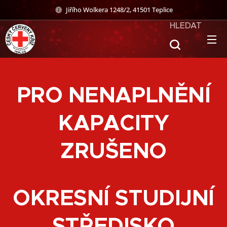
Jiřího Wolkera 1248/2, 41501 Teplice
HLEDAT
PRO NENAPLNĚNÍ
KAPACITY
ZRUŠENO
OKRESNÍ STUDIJNÍ
STŘEDISKO