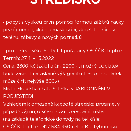
- pobyt s výukou první pomoci formou zážitků nauky
první pomoci, ukázek maskování, zkoušek práce v
terénu, zábavy a nových poznatků
- pro děti ve věku 6 - 15 let pořádaný OS ČČK Teplice
Termín: 27.4. - 1.5.2022
Cena: 2800 Kč (záloha činí 2200,- , možný doplatek
bude záviset na získané výši grantu Tesco - doplatek
může činit nejvýše 600,-)
Místo: Skautská chata Seleška v JABLONNÉM V
PODJEŠTĚDÍ
Vzhledem k omezené kapacitě střediska prosíme, v
případě zájmu, o včasné zarezervování místa
(na základě telefonické dohody na tel. čísle:
OS ČČK Teplice - 417 534 350 nebo Bc. Tyburcová