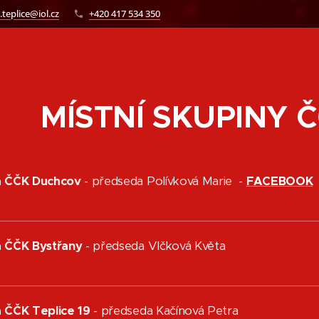
.teplice@iol.cz
+420 417 534 350
MÍSTNÍ SKUPINY Č
na ČČK Duchcov
- předseda Polívková Marie -
FACEBOOK
na ČČK Bystřany
- předseda Vlčková Květa
a ČČK Teplice 19
- předseda Kačínová Petra