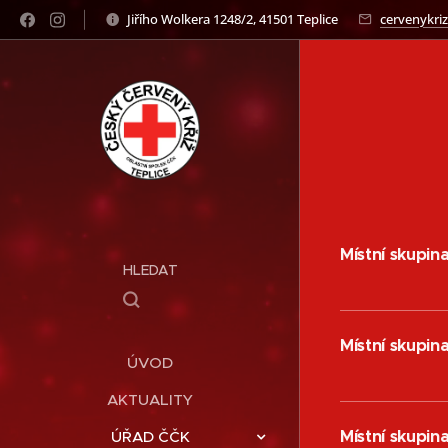
Jiřího Wolkera 1248/2, 41501 Teplice
cervenykriz
Místní skupi
HLEDAT
Místní skupi
ÚVOD
AKTUALITY
Místní skupin
ÚŘAD ČČK