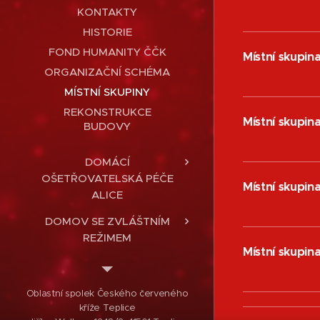
KONTAKTY
HISTORIE
FOND HUMANITY ČČK
Místní skupi
ORGANIZAČNÍ SCHÉMA
MÍSTNÍ SKUPINY
REKONSTRUKCE
Místní skupin
BUDOVY
DOMÁCÍ
OŠETŘOVATELSKÁ PÉČE
Místní skupin
ALICE
DOMOV SE ZVLÁŠTNÍM
REŽIMEM
Místní skupin
HUMANITÁRNÍ
JEDNOTKA
Oblastní spolek Českého červeného
DOBROVOLNICTVÍ
kříže Teplice