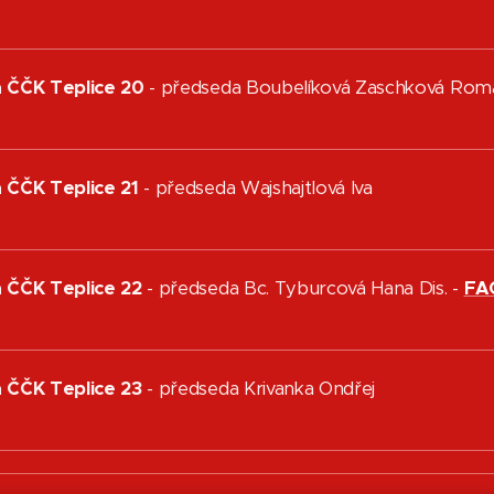
na ČČK Teplice 20
- předseda Boubelíková Zaschková Ro
a ČČK Teplice 21
- předseda Wajshajtlová Iva
a ČČK Teplice 22
- předseda Bc. Tyburcová Hana Dis. -
FA
a ČČK Teplice 23
- předseda Krivanka Ondřej