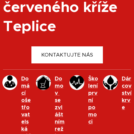
červeného kříže
Teplice
KONTAKTUJTE NÁS
Do
Do
Ško
Dár
má
mo
lení
cov
cí
v
prv
ství
oše
se
ní
krv
třo
zvl
po
e
vat
ášt
mo
els
ním
ci
ká
rež