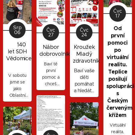
Čvc
17
Od
Srp
Čvc
Čvc
06
první
27
24
pomoci
🚑 140
Nábor
Kroužek
po
let SDH
dobrovolníků
Mladý
virtuální
Vědomice
zdravotník
realitu.
Baví tě
🚒
první
Baví vaše
Teplice
V sobotu
pomoc a
děti
posilují
jsme se
chceš
pomáhat
spolupráci
jako
věnovat
a hledáte
s
Oblastní
svůj volný
pro ně
Českým
spolek
čas
kroužek,
červeným
Českého
smysluplné
který má
křížem
červeného
aktivitě?
skutečný
kříže
Přidej se
smysl?
Virtuální
Teplice
do našeho
Přihlaste
realita,