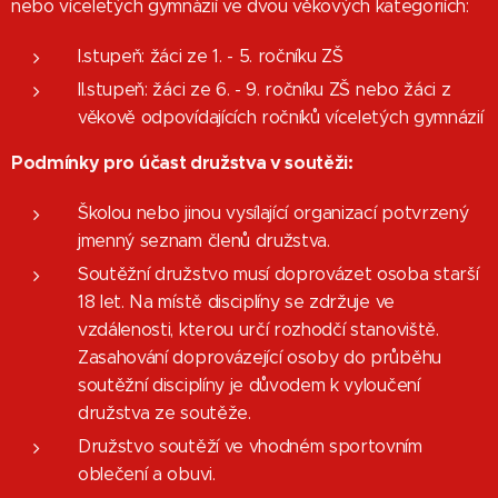
nebo víceletých gymnázií ve dvou věkových kategoriích:
I.stupeň: žáci ze 1. - 5. ročníku ZŠ
II.stupeň: žáci ze 6. - 9. ročníku ZŠ nebo žáci z
věkově odpovídajících ročníků víceletých gymnázií
Podmínky pro účast družstva v soutěži:
Školou nebo jinou vysílající organizací potvrzený
jmenný seznam členů družstva.
Soutěžní družstvo musí doprovázet osoba starší
18 let. Na místě disciplíny se zdržuje ve
vzdálenosti, kterou určí rozhodčí stanoviště.
Zasahování doprovázející osoby do průběhu
soutěžní disciplíny je důvodem k vyloučení
družstva ze soutěže.
Družstvo soutěží ve vhodném sportovním
oblečení a obuvi.