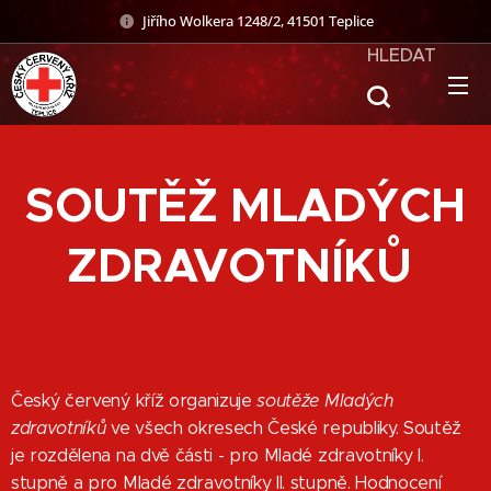
Jiřího Wolkera 1248/2, 41501 Teplice
HLEDAT
SOUTĚŽ MLADÝCH
ZDRAVOTNÍKŮ
Český červený kříž organizuje
soutěže Mladých
zdravotníků
ve všech okresech České republiky. Soutěž
je rozdělena na dvě části - pro Mladé zdravotníky I.
stupně a pro Mladé zdravotníky II. stupně. Hodnocení