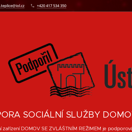
.teplice@iol.cz
+420 417 534 350
ORA SOCIÁLNÍ SLUŽBY DOMOV
lní zařízení DOMOV SE ZVLÁŠTNÍM REŽIMEM je podporován