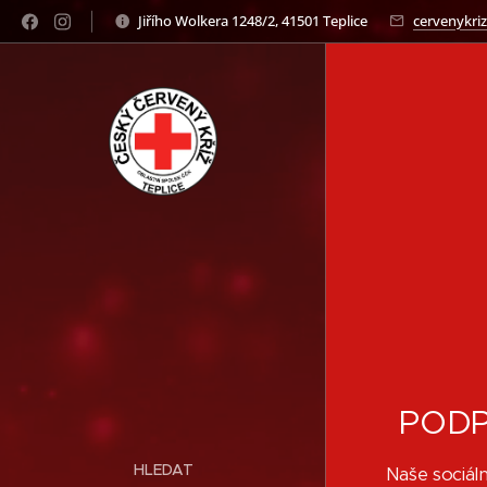
Jiřího Wolkera 1248/2, 41501 Teplice
cervenykriz
PODP
HLEDAT
Naše sociá