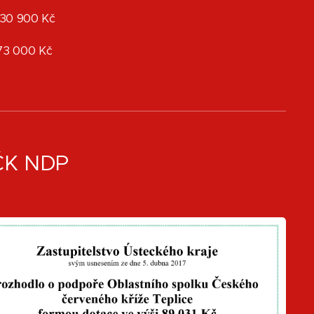
 030 900 Kč
 073 000 Kč
ČK NDP