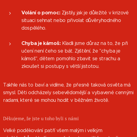
Volání o pomoc:
Zjistily, jak je důležité v krizové
situaci sehnat nebo přivolat důvěryhodného
dospělého.
Chyba je kámoš:
Kladli jsme důraz na to, že při
učení není čeho se bát. Zjištění, že "chyba je
kámoš", dětem pomohlo zbavit se strachu a
zkoušet si postupy s větší jistotou.
Takhle nás to baví a vidíme, že přesně taková osvěta má
smysl. Děti odcházely sebevědomější a vybavené cennými
radami, které se mohou hodit v běžném životě.
Děkujeme, že jste u toho byli s námi
Velké poděkování patří všem malým i velkým