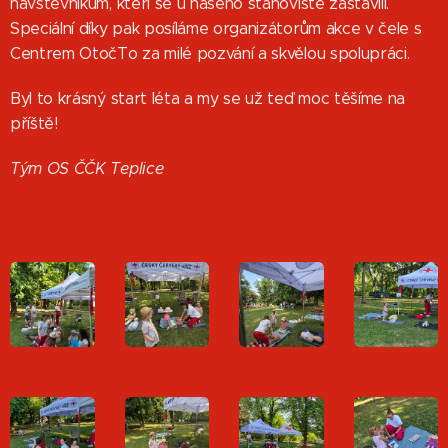
návštěvníkům, kteří se u našeho stanoviště zastavili.
Speciální díky pak posíláme organizátorům akce v čele s
Centrem OtočTo za milé pozvání a skvělou spolupráci.
Byl to krásný start léta a my se už teď moc těšíme na
příště!
Tým OS ČČK Teplice