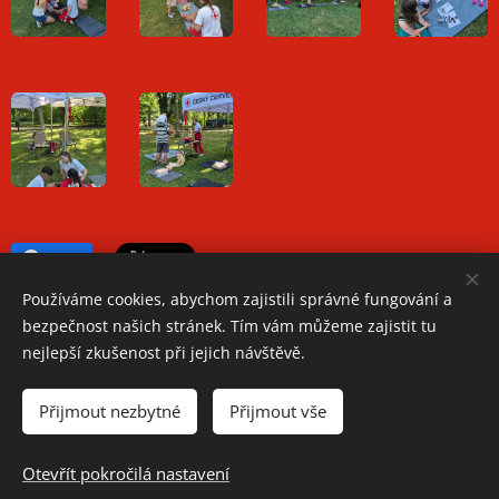
Share
Používáme cookies, abychom zajistili správné fungování a
bezpečnost našich stránek. Tím vám můžeme zajistit tu
nejlepší zkušenost při jejich návštěvě.
Oblastní spolek Českého červeného kříže Teplice
Přijmout nezbytné
Přijmout vše
Jiřího Wolkera 1248/2, 41501 Teplice
Telefon: +420 417 534 350
Otevřít pokročilá nastavení
Cookies
Spravuje: Romana Bradáčová, Barbora Faitová