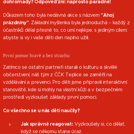
dohromady? Odpověď zní: naprosto parádně!
"Ahoj
Důkazem toho byla nedávná akce s názvem
prázdniny"
. Základní myšlenka byla jednoduchá – každý z
účastníků dělal přesně to, co umí nejlépe, s jediným cílem:
abyste si vy i vaše děti den naplno užili.
První pomoc hravě a bez strachu
Zatímco se ostatní partneři starali o kulturu a skvělé
občerstvení, náš tým z ČČK Teplice se zaměřil na
vzdělávání a prevenci. Pro děti jsme připravili interaktivní
stanoviště, kde si mohly na vlastní kůži a v bezpečném
prostředí vyzkoušet základy první pomoci.
Co všechno se u nás děti naučily?
Jak správně reagovat:
Vyzkoušely si, co dělat,
když se někomu stane úraz.