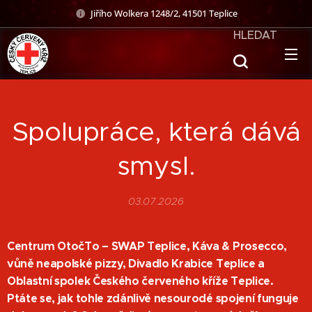
Jiřího Wolkera 1248/2, 41501 Teplice
HLEDAT
Spolupráce, která dává
smysl.
03.07.2026
Centrum OtočTo – SWAP Teplice, Káva & Prosecco,
vůně neapolské pizzy, Divadlo Krabice Teplice a
Oblastní spolek Českého červeného kříže Teplice.
Ptáte se, jak tohle zdánlivě nesourodé spojení funguje