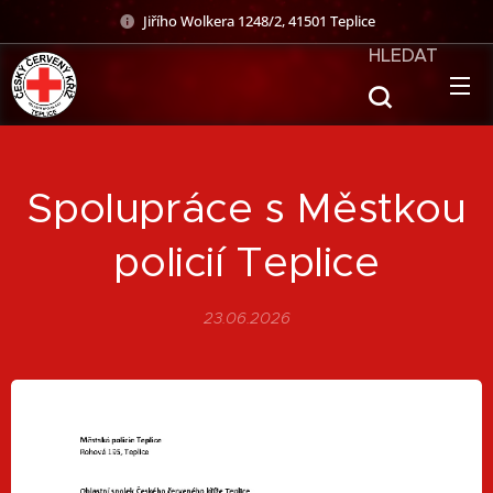
Jiřího Wolkera 1248/2, 41501 Teplice
HLEDAT
Spolupráce s Městkou
policií Teplice
23.06.2026