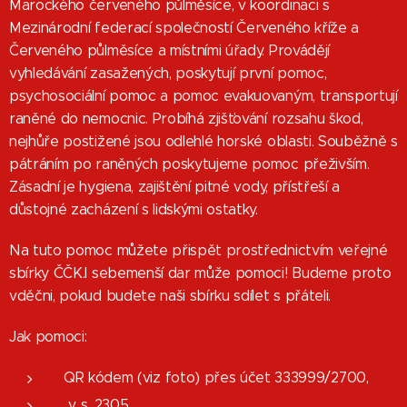
Marockého červeného půlměsíce, v koordinaci s
Mezinárodní federací společností Červeného kříže a
Červeného půlměsíce a místními úřady. Provádějí
vyhledávání zasažených, poskytují první pomoc,
psychosociální pomoc a pomoc evakuovaným, transportují
raněné do nemocnic. Probíhá zjišťování rozsahu škod,
nejhůře postižené jsou odlehlé horské oblasti. Souběžně s
pátráním po raněných poskytujeme pomoc přeživším.
Zásadní je hygiena, zajištění pitné vody, přístřeší a
důstojné zacházení s lidskými ostatky.
Na tuto pomoc můžete přispět prostřednictvím veřejné
sbírky ČČK.I sebemenší dar může pomoci! Budeme proto
vděčni, pokud budete naši sbírku sdílet s přáteli.
Jak pomoci:
QR kódem (viz foto) přes účet 333999/2700,
v. s. 2305