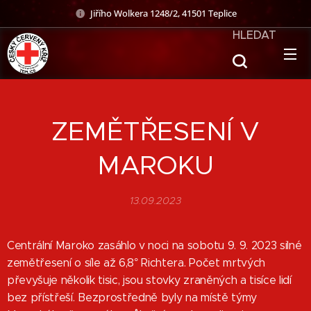
Jiřího Wolkera 1248/2, 41501 Teplice
HLEDAT
ZEMĚTŘESENÍ V
MAROKU
13.09.2023
Centrální Maroko zasáhlo v noci na sobotu 9. 9. 2023 silné
zemětřesení o síle až 6,8° Richtera. Počet mrtvých
převyšuje několik tisic, jsou stovky zraněných a tisíce lidí
bez přístřeší. Bezprostředně byly na místě týmy