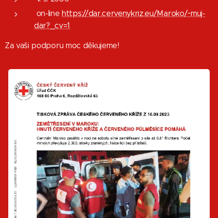
on-line
https://dar.cervenykriz.eu/Maroko/~muj-
dar?_cv=1
Za vaši podporu moc děkujeme!