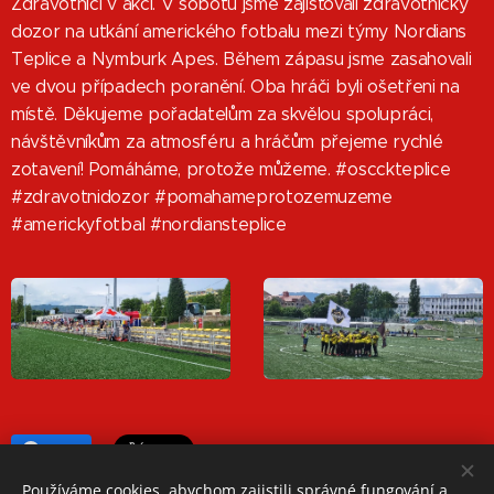
Zdravotníci v akci. V sobotu jsme zajišťovali zdravotnický
dozor na utkání amerického fotbalu mezi týmy Nordians
Teplice a Nymburk Apes. Během zápasu jsme zasahovali
ve dvou případech poranění. Oba hráči byli ošetřeni na
místě. Děkujeme pořadatelům za skvělou spolupráci,
návštěvníkům za atmosféru a hráčům přejeme rychlé
zotavení! Pomáháme, protože můžeme. #oscckteplice
#zdravotnidozor #pomahameprotozemuzeme
#americkyfotbal #nordiansteplice
Share
Používáme cookies, abychom zajistili správné fungování a