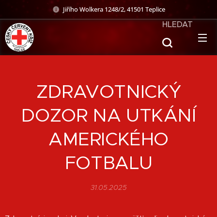
Jiřího Wolkera 1248/2, 41501 Teplice
HLEDAT
ZDRAVOTNICKÝ
DOZOR NA UTKÁNÍ
AMERICKÉHO
FOTBALU
31.05.2025