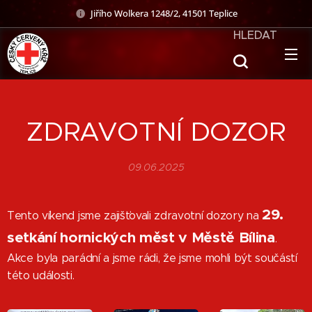
Jiřího Wolkera 1248/2, 41501 Teplice
HLEDAT
ZDRAVOTNÍ DOZOR
09.06.2025
29.
Tento víkend jsme zajišťovali zdravotní dozory na
setkání hornických měst v Městě Bílina
.
Akce byla parádní a jsme rádi, že jsme mohli být součástí
této události.