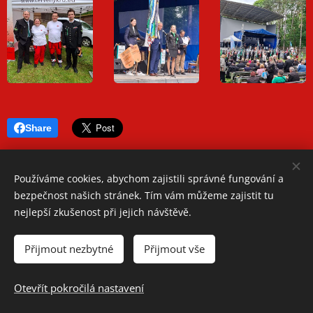
Share
Používáme cookies, abychom zajistili správné fungování a
bezpečnost našich stránek. Tím vám můžeme zajistit tu
nejlepší zkušenost při jejich návštěvě.
Oblastní spolek Českého červeného kříže Teplice
Přijmout nezbytné
Přijmout vše
Jiřího Wolkera 1248/2, 41501 Teplice
Telefon: +420 417 534 350
Otevřít pokročilá nastavení
Cookies
Spravuje: Romana Bradáčová, Barbora Faitová