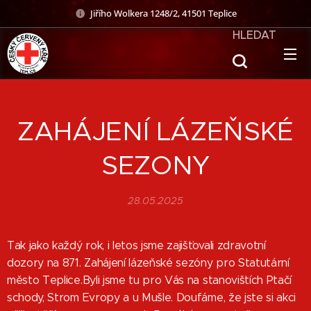
Jiřího Wolkera 1248/2, 41501 Teplice
HLEDAT
ZAHÁJENÍ LÁZEŇSKÉ
SEZONY
28.05.2025
Tak jako každý rok, i letos jsme zajišťovali zdravotní
dozory na 871. Zahájení lázeňské sezóny pro Statutární
město Teplice.Byli jsme tu pro Vás na stanovištích Ptačí
schody, Strom Evropy a u Mušle. Doufáme, že jste si akci