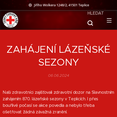
Jiřího Wolkera 1248/2, 41501 Teplice
HLEDAT
ZAHÁJENÍ LÁZEŇSKÉ
SEZONY
06.06.2024
Naši zdravotníci zajišťovali zdravotní dozor na Slavnostním
zahájením 870. lázeňské sezony v Teplicích. I přes
bouřlivé počasí se akce povedla a nebylo třeba
ošetřovat žádná závažná zranění.