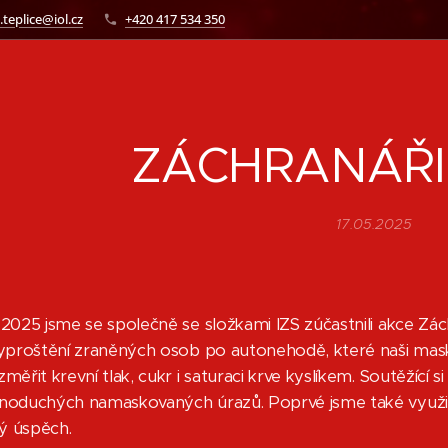
.teplice@iol.cz
+420 417 534 350
ZÁCHRANÁŘI 
17.05.2025
.2025 jsme se společně se složkami IZS zúčastnili akce Zác
vyproštění zraněných osob po autonehodě, které naši maské
měřit krevní tlak, cukr i saturaci krve kyslíkem. Soutěžící
noduchých namaskovaných úrazů. Poprvé jsme také využili 
ý úspěch.