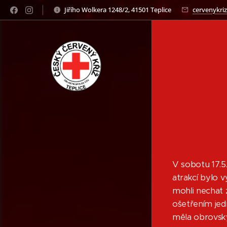
Jiřího Wolkera 1248/2, 41501 Teplice
cervenykriz
V sobotu 17.5
atrakcí bylo 
mohli nechat z
ošetřením jed
měla obrovsk