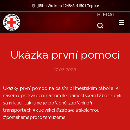
Jiřího Wolkera 1248/2, 41501 Teplice
HLEDAT
Ukázka první pomoci
17.07.2025
Ukázky první pomoci na dalším příměstském táboře. K
našemu překvapení na tomhle příměstském táboře byli
samí kluci, tak jsme je pořádně zapřáhli při
transportech.#klucivakci #zabava #skolahrou
#pomahameprotozemuzeme