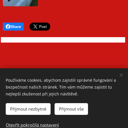
Share
Používáme cookies, abychom zajistili správné fungování a
bezpečnost našich stránek. Tím vám můžeme zajistit tu
nejlepší zkušenost při jejich návštěvě.
Oblastní spolek Českého červeného kříže Teplice
Přijmout nezbytné
Přijmout vše
Jiřího Wolkera 1248/2, 41501 Teplice
Telefon: +420 417 534 350
Otevřít pokročilá nastavení
Cookies
Spravuje: Romana Bradáčová, Barbora Faitová