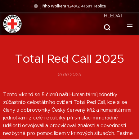
Jiřího Wolkera 1248/2, 41501 Teplice
HLEDAT
Total Red Call 2025
16.06.2025
Tento víkend se 5 členů naší Humanitární jednotky
zúčastnilo celostátního cvičení Total Red Call, kde si se
členy a dobrovolníky Český červený kříž a humanitárními
jednotkami z celé republiky při simulaci mimořádné
události osvojovali a procvičovali znalosti a dovednosti
nezbytné pro pomoc lidem v krizových situacích. Tesime