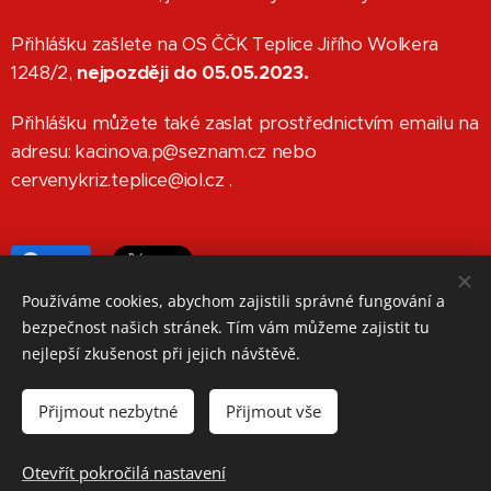
Přihlášku zašlete na OS ČČK Teplice Jiřího Wolkera
1248/2,
nejpozději do 05.05.2023.
Přihlášku můžete také zaslat prostřednictvím emailu na
adresu: kacinova.p@seznam.cz nebo
cervenykriz.teplice@iol.cz .
Share
Používáme cookies, abychom zajistili správné fungování a
bezpečnost našich stránek. Tím vám můžeme zajistit tu
nejlepší zkušenost při jejich návštěvě.
Oblastní spolek Českého červeného kříže Teplice
Přijmout nezbytné
Přijmout vše
Jiřího Wolkera 1248/2, 41501 Teplice
Telefon: +420 417 534 350
Otevřít pokročilá nastavení
Cookies
Spravuje: Romana Bradáčová, Barbora Faitová