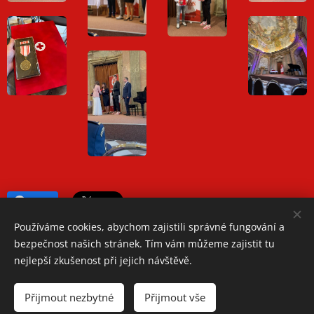
Share
Používáme cookies, abychom zajistili správné fungování a
bezpečnost našich stránek. Tím vám můžeme zajistit tu
nejlepší zkušenost při jejich návštěvě.
Oblastní spolek Českého červeného kříže Teplice
Přijmout nezbytné
Přijmout vše
Jiřího Wolkera 1248/2, 41501 Teplice