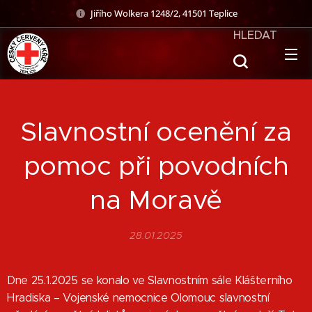
Jiřího Wolkera 1248/2, 41501 Teplice
HLEDAT
Slavnostní ocenění za
pomoc při povodních
na Moravě
28.01.2025
Dne 25.1.2025 se konalo ve Slavnostním sále Klášterního
Hradiska – Vojenské nemocnice Olomouc slavnostní