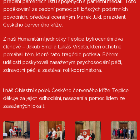
předání pamětních listů spojených s pamětní medailí. Toto
poděkování, za osobní pomoc při loňských podzimních
povodních, předával oceněným Marek Jukl, prezident
Českého červeného kříže.
Z naší Humanitární jednotky Teplice byli oceněni dva
členové – Jakub Šmol a Lukáš Vršata, kteří ochotně
pomáhali těm, které tato tragédie potkala. Během
události poskytovali zasaženým psychosociální péči,
zdravotní péči a zastávali roli koordinátora.
I náš Oblastní spolek Českého červeného kříže Teplice
děkuje za jejich odhodlání, nasazení a pomoc lidem ze
zasažených lokalit.