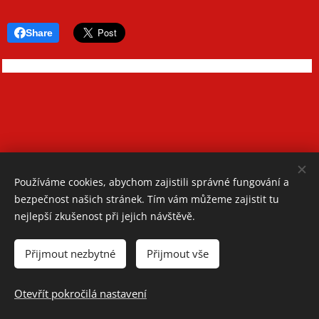
Share
Používáme cookies, abychom zajistili správné fungování a
bezpečnost našich stránek. Tím vám můžeme zajistit tu
nejlepší zkušenost při jejich návštěvě.
Oblastní spolek Českého červeného kříže Teplice
Přijmout nezbytné
Přijmout vše
Jiřího Wolkera 1248/2, 41501 Teplice
Telefon: +420 417 534 350
Otevřít pokročilá nastavení
Cookies
Spravuje: Romana Bradáčová, Barbora Faitová