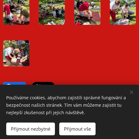
Share
Používáme cookies, abychom zajistili správné fungování a
bezpečnost našich stránek. Tím vám můžeme zajistit tu
nejlepší zkušenost při jejich návštěvě.
Oblastní spolek Českého červeného kříže Teplice
Přijmout nezbytné
Přijmout vše
Jiřího Wolkera 1248/2, 41501 Teplice
Telefon: +420 417 534 350