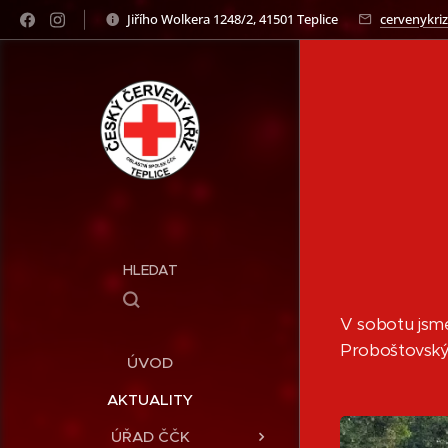
Jiřího Wolkera 1248/2, 41501 Teplice
cervenykriz
HLEDAT
V sobotu jsme 
Proboštovský
ÚVOD
AKTUALITY
ÚŘAD ČČK