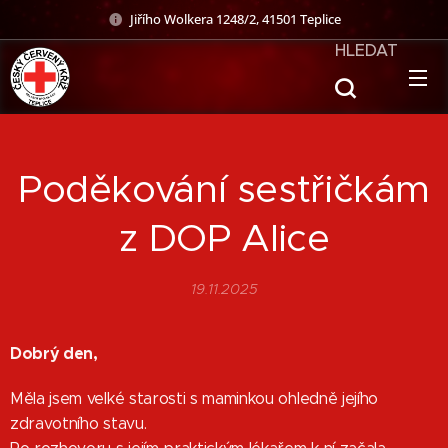
Jiřího Wolkera 1248/2, 41501 Teplice
HLEDAT
Poděkování sestřičkám
z DOP Alice
19.11.2025
Dobrý den,
Měla jsem velké starosti s maminkou ohledně jejího
zdravotního stavu.