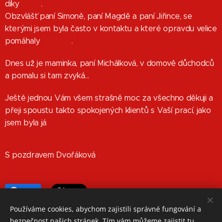
díky ❤️❤️.
Obzvlášť paní Simoně, paní Magdě a paní Jiřince, se
kterými jsem byla často v kontaktu a které opravdu velice
pomáhaly 🙏🙏🙏.
Dnes už je maminka, paní Michálková, v domově důchodců
a pomalu si tam zvyká…
Ještě jednou Vám všem strašně moc za všechno děkuji a
přeji spoustu takto spokojených klientů s Vaší prací, jako
jsem byla já
S pozdravem Dvořáková
Share
Používáme cookies, abychom zajistili správné fungování a
bezpečnost našich stránek. Tím vám můžeme zajistit tu