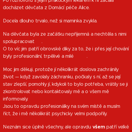
Po rozhovoru s jejím praktickým lékařem k ní začala
docházet děvčata z Domácí péče Alice.
Docela dlouho trvalo, než si maminka zvykla.
Na děvčata byla ze začátku nepříjemná a nechtěla s nimi
spolupracovat 🫣.
O to víc jim patří obrovské díky za to, že i přes její chování
byly profesionální, trpělivé a milé 🙏🙏.
Moc jim děkuji, protože jí několikrát doslova zachránily
život — když zavolaly záchranku, počkaly s ní, až se její
stav zlepší, pomohly jí, kdykoli to bylo potřeba, vrátily se ji
zkontrolovat nebo kontaktovaly mě a o všem mě
informovaly.
Jsou to opravdu profesionálky na svém místě a musím
říct, že i mě několikrát psychicky velmi podpořily.
všem
Neznám sice úplně všechny, ale opravdu
patří velké