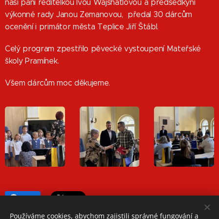
naší paní ředitelkou Ivou Wajshatlovou a předsedkyní
výkonné rady Janou Zemanovou, předal 30 dárcům
ocenění i primátor města Teplice Jiří Štábl.
Celý program zpestřilo pěvecké vystoupení Mateřské
školy Pramínek.
Všem dárcům moc děkujeme.
Share
Používáme cookies, abychom zajistili správné fungování a