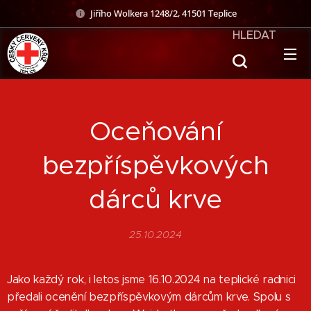
Jiřího Wolkera 1248/2, 41501 Teplice
HLEDAT
Oceňování
bezpříspěvkových
dárců krve
25.10.2024
Jako každý rok, i letos jsme 16.10.2024 na teplické radnici
předali ocenění bezpříspěvkovým dárcům krve. Spolu s