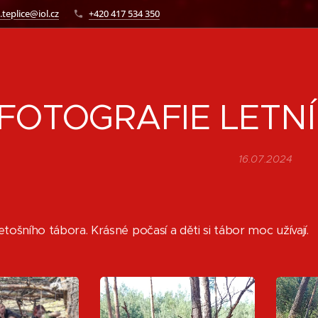
.teplice@iol.cz
+420 417 534 350
FOTOGRAFIE LETNÍ
16.07.2024
etošního tábora. Krásné počasí a děti si tábor moc užívají.