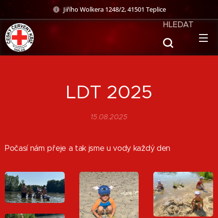
Jiřího Wolkera 1248/2, 41501 Teplice
HLEDAT
LDT 2025
15.08.2025
Počasí nám přeje a tak jsme u vody každý den 😉