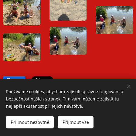
Share
Používáme cookies, abychom zajistili správné fungování a
bezpečnost našich stránek. Tím vám můžeme zajistit tu
nejlepší zkušenost při jejich návštěvě.
Oblastní spolek Českého červeného kříže Teplice
Přijmout nezbytné
Přijmout vše
Jiřího Wolkera 1248/2, 41501 Teplice
Telefon: +420 417 534 350