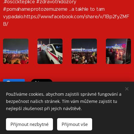
.#oscckteplice #zdravotnidozory
#pomahameprotozemuzeme ...a takhle to tam
vypadalo.https://www.facebook.com/share/v/1Bp2fyZMF
B/
Share
Používáme cookies, abychom zajistili správné fungování a
bezpečnost našich stránek. Tím vám můžeme zajistit tu
nejlepší zkušenost při jejich návštěvě.
Oblastní spolek Českého červeného kříže Teplice
Přijmout nezbytné
Přijmout vše
Jiřího Wolkera 1248/2, 41501 Teplice
Telefon: +420 417 534 350