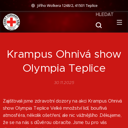
Jiřího Wolkera 1248/2, 41501 Teplice
HLEDAT
Krampus Ohnivá show
Olympia Teplice
30.11.2025
Zajišťovali jsme zdravotní dozory na akci Krampus Ohnivá
show Olympia Teplice Velké množství lidí, bouřlivá
atmosféra, několik ošetření, ale nic vážnějšího .Děkujeme,
že se na nás s důvěrou obracíte. Jsme tu pro vás