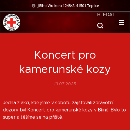
Jiřího Wolkera 1248/2, 41501 Teplice
HLEDAT
Koncert pro
kamerunské kozy
19.07.2025
Jedna z akcí, kde jsme v sobotu zajišťovali zdravotní
dozory byl Koncert pro kamerunské kozy v Bílině. Bylo to
super a těšíme se na příště.