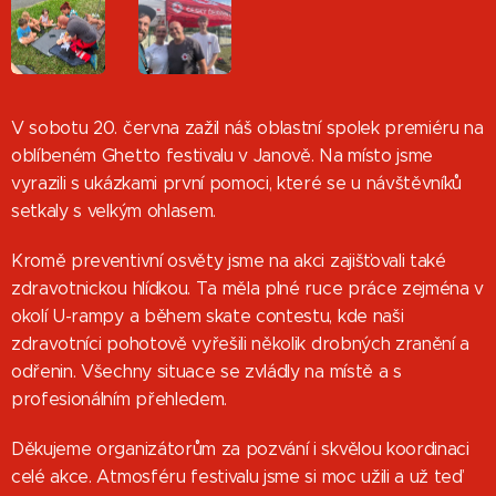
V sobotu 20. června zažil náš oblastní spolek premiéru na
oblíbeném Ghetto festivalu v Janově. Na místo jsme
vyrazili s ukázkami první pomoci, které se u návštěvníků
setkaly s velkým ohlasem.
Kromě preventivní osvěty jsme na akci zajišťovali také
zdravotnickou hlídkou. Ta měla plné ruce práce zejména v
okolí U-rampy a během skate contestu, kde naši
zdravotníci pohotově vyřešili několik drobných zranění a
odřenin. Všechny situace se zvládly na místě a s
profesionálním přehledem.
Děkujeme organizátorům za pozvání i skvělou koordinaci
celé akce. Atmosféru festivalu jsme si moc užili a už teď