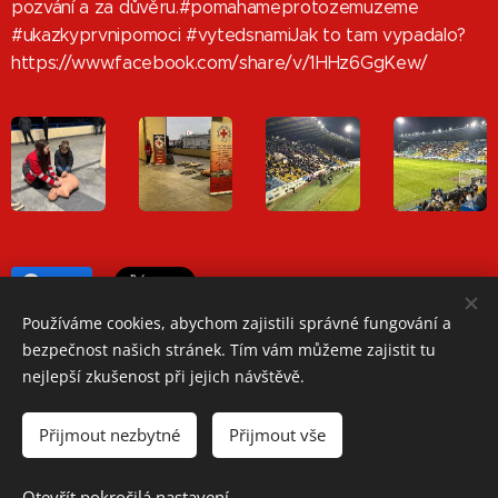
pozvání a za důvěru.#pomahameprotozemuzeme
#ukazkyprvnipomoci #vytedsnamiJak to tam vypadalo?
https://www.facebook.com/share/v/1HHz6GgKew/
Share
Používáme cookies, abychom zajistili správné fungování a
bezpečnost našich stránek. Tím vám můžeme zajistit tu
nejlepší zkušenost při jejich návštěvě.
Oblastní spolek Českého červeného kříže Teplice
Přijmout nezbytné
Přijmout vše
Jiřího Wolkera 1248/2, 41501 Teplice
Telefon: +420 417 534 350
Otevřít pokročilá nastavení