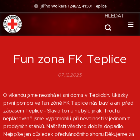
Jiřího Wolkera 1248/2, 41501 Teplice
HLEDAT
Fun zona FK Teplice
07.12.2025
O víkendu jsme nezaháleli ani doma v Teplicích. Ukázky
první pomoci ve fan zóně FK Teplice nás baví a ani před
zápasem Teplice - Slavia tomu nebylo jinak. Trochu
neplánovaně jsme vypomohli i při nevolnosti v jednom z
prodejních stánků. Naštěstí všechno dobře dopadlo.
Nejspíše jen důsledek předvánočniho shonu.Děkujeme za