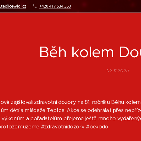
.teplice@iol.cz
+420 417 534 350
Běh kolem Do
02.11.2025
nové zajišťovali zdravotní dozory na 81. ročníku Běhu k
Dům dětí a mládeže Teplice. Akce se odehrála i přes nepř
výkonům a pořadatelům přejeme ještě mnoho vydařených
otozemuzeme #zdravotnidozory #bekodo