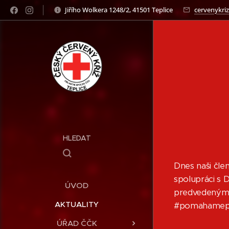
Jiřího Wolkera 1248/2, 41501 Teplice
cervenykriz
HLEDAT
Dnes naši čle
spolupráci s 
ÚVOD
predvedeným 
AKTUALITY
#pomahamepr
ÚŘAD ČČK