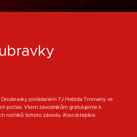
ubravky
olem Doubravky pořádaném TJ Hvězda Trnovany ve
ízeň počasí. Všem závodníkům gratulujeme k
 ročníků tohoto závodu. #oscckteplice